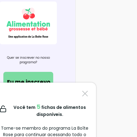
Quer se inscrever no nosso
programa?
Eu me inscrevo
Contate-nos
5
Você tem
fichas de alimentos
support@alimentation-
disponíveis.
grossesse.com
Torne-se membro do programa La Boîte
Rose para continuar acessando todo o