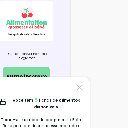
Quer se inscrever no nosso
programa?
Eu me inscrevo
Contate-nos
5
Você tem
fichas de alimentos
support@alimentation-
disponíveis.
grossesse.com
Torne-se membro do programa La Boîte
Rose para continuar acessando todo o