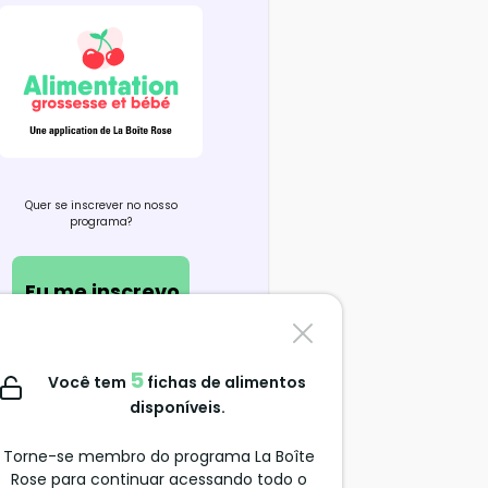
Quer se inscrever no nosso
programa?
Eu me inscrevo
Contate-nos
5
Você tem
fichas de alimentos
support@alimentation-
disponíveis.
grossesse.com
Torne-se membro do programa La Boîte
Rose para continuar acessando todo o