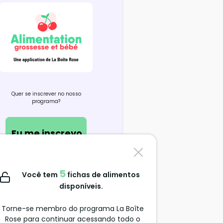
Quer se inscrever no nosso
programa?
Eu me inscrevo
Contate-nos
5
Você tem
fichas de alimentos
support@alimentation-
disponíveis.
grossesse.com
Torne-se membro do programa La Boîte
Rose para continuar acessando todo o