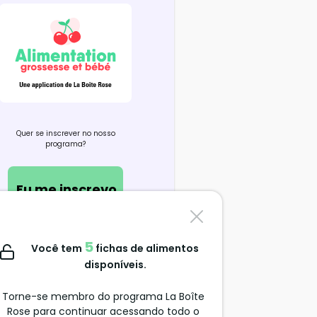
Quer se inscrever no nosso
programa?
Eu me inscrevo
Contate-nos
5
Você tem
fichas de alimentos
support@alimentation-
disponíveis.
grossesse.com
Torne-se membro do programa La Boîte
Rose para continuar acessando todo o