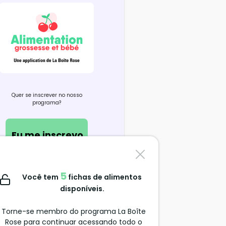
Quer se inscrever no nosso
programa?
Eu me inscrevo
Contate-nos
5
Você tem
fichas de alimentos
support@alimentation-
disponíveis.
grossesse.com
Torne-se membro do programa La Boîte
Rose para continuar acessando todo o