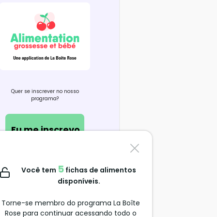
Quer se inscrever no nosso
programa?
Eu me inscrevo
Contate-nos
5
Você tem
fichas de alimentos
support@alimentation-
disponíveis.
grossesse.com
Torne-se membro do programa La Boîte
Rose para continuar acessando todo o