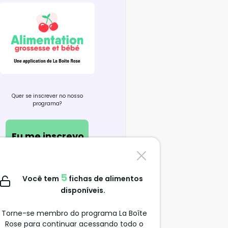
Quer se inscrever no nosso
programa?
Eu me inscrevo
Contate-nos
5
Você tem
fichas de alimentos
support@alimentation-
disponíveis.
grossesse.com
Torne-se membro do programa La Boîte
Rose para continuar acessando todo o