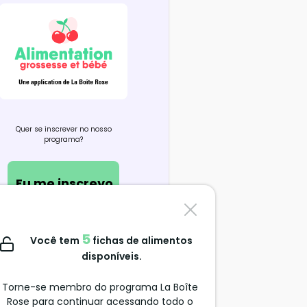
Quer se inscrever no nosso
programa?
Eu me inscrevo
Contate-nos
5
Você tem
fichas de alimentos
support@alimentation-
disponíveis.
grossesse.com
Torne-se membro do programa La Boîte
Rose para continuar acessando todo o