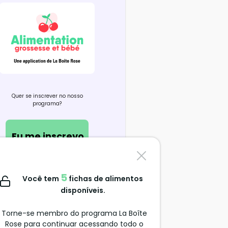
Quer se inscrever no nosso
programa?
Eu me inscrevo
Contate-nos
5
Você tem
fichas de alimentos
support@alimentation-
disponíveis.
grossesse.com
Torne-se membro do programa La Boîte
Rose para continuar acessando todo o