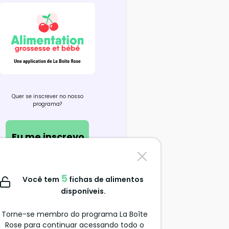
Quer se inscrever no nosso
programa?
Eu me inscrevo
Contate-nos
5
Você tem
fichas de alimentos
support@alimentation-
disponíveis.
grossesse.com
Torne-se membro do programa La Boîte
Rose para continuar acessando todo o