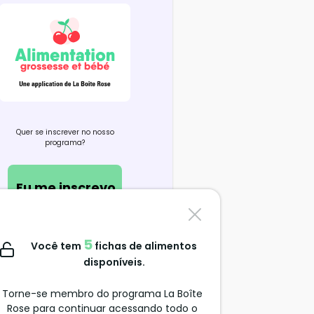
Quer se inscrever no nosso
programa?
Eu me inscrevo
Contate-nos
5
Você tem
fichas de alimentos
support@alimentation-
disponíveis.
grossesse.com
Torne-se membro do programa La Boîte
Rose para continuar acessando todo o