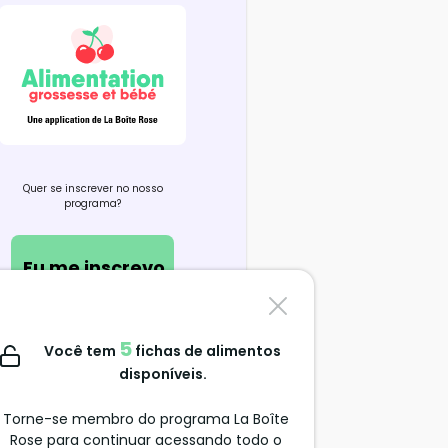
Quer se inscrever no nosso
programa?
Eu me inscrevo
Contate-nos
5
Você tem
fichas de alimentos
support@alimentation-
disponíveis.
grossesse.com
Torne-se membro do programa La Boîte
Rose para continuar acessando todo o