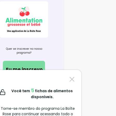
Quer se inscrever no nosso
programa?
Eu me inscrevo
Contate-nos
5
Você tem
fichas de alimentos
support@alimentation-
disponíveis.
grossesse.com
Torne-se membro do programa La Boîte
Rose para continuar acessando todo o