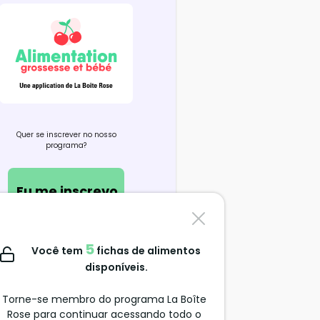
Quer se inscrever no nosso
programa?
Eu me inscrevo
Contate-nos
5
Você tem
fichas de alimentos
support@alimentation-
disponíveis.
grossesse.com
Torne-se membro do programa La Boîte
Rose para continuar acessando todo o