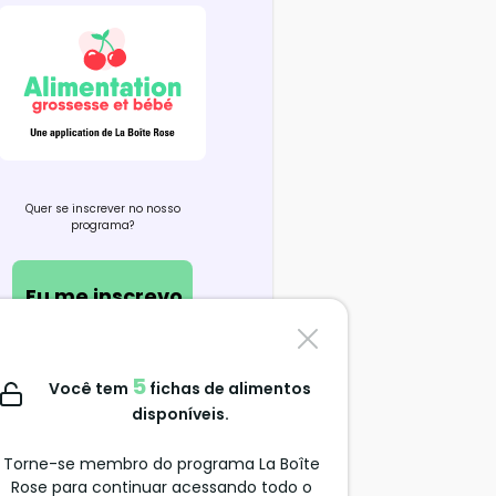
Quer se inscrever no nosso
programa?
Eu me inscrevo
Contate-nos
5
Você tem
fichas de alimentos
support@alimentation-
disponíveis.
grossesse.com
Torne-se membro do programa La Boîte
Rose para continuar acessando todo o