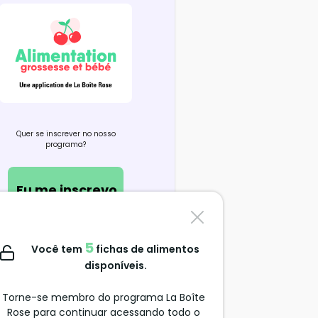
Quer se inscrever no nosso
programa?
Eu me inscrevo
Contate-nos
5
Você tem
fichas de alimentos
support@alimentation-
disponíveis.
grossesse.com
Torne-se membro do programa La Boîte
Rose para continuar acessando todo o