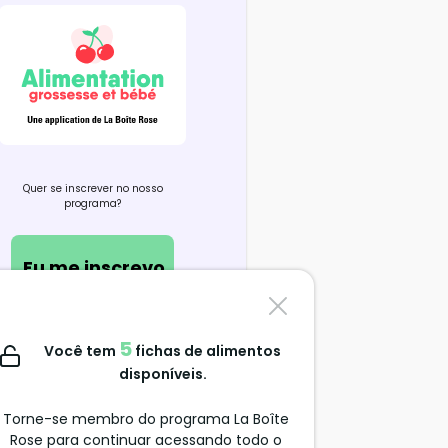
Quer se inscrever no nosso
programa?
Eu me inscrevo
Contate-nos
5
Você tem
fichas de alimentos
support@alimentation-
disponíveis.
grossesse.com
Torne-se membro do programa La Boîte
Rose para continuar acessando todo o